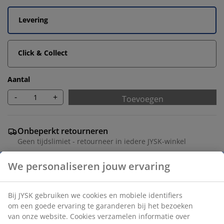
Levering
Click & Collect
Aantal
-
+
Toevoegen
Onbeperkt retourneren
Geen tijdslimiet - retourneer in iedere JYSK-winkel
Prijsgarantie
30 dagen prijsgarantie op alle artikelen
Flexibele bezorgopties
Snelle en gemakkelijke bezorgopties