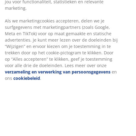
Artikelnummer: 1624201
Specificaties
Beoordelingen
(
14
)
Over het merk
Levering