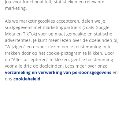
jou voor functionaliteit, statistieken en relevante
Artikelnummer: 1624063
marketing.
Als we marketingcookies accepteren, delen we je
surfgegevens met marketingpartners (zoals Google,
Specificaties
Meta en TikTok) voor op maat gemaakte en statische
advertenties. Je kunt meer lezen over de doeleinden bij
“Wijzigen” en ervoor kiezen om je toestemming in te
trekken door op het cookie-pictogram te klikken. Door
Beoordelingen
op “Alles accepteren” te klikken, geef je toestemming
(
8
)
voor alle drie de doeleinden. Lees meer over onze
verzameling en verwerking van persoonsgegevens
en
ons
cookiebeleid
.
Over het merk
Levering