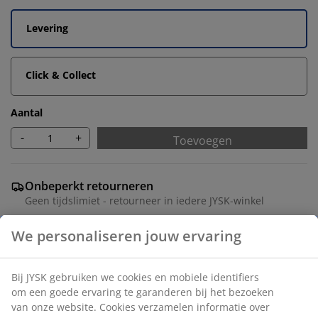
Levering
Click & Collect
Aantal
-
+
Toevoegen
Onbeperkt retourneren
Geen tijdslimiet - retourneer in iedere JYSK-winkel
Prijsgarantie
We personaliseren jouw ervaring
30 dagen prijsgarantie op alle artikelen
Flexibele bezorgopties
Snelle en gemakkelijke bezorgopties
Bij JYSK gebruiken we cookies en mobiele identifiers
om een goede ervaring te garanderen bij het bezoeken
van onze website. Cookies verzamelen informatie over