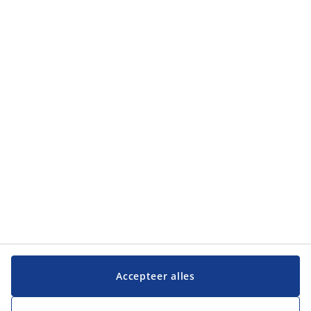
Categorieën
Klantendienst
Klantendienst
JYSK
JYSK
Hoofdkantoor
Volg JYSK
Taal
Accepteer alles