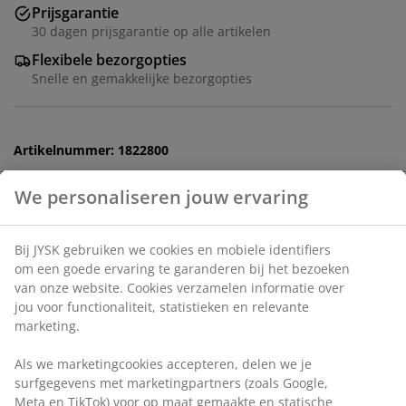
Prijsgarantie
30 dagen prijsgarantie op alle artikelen
Flexibele bezorgopties
Snelle en gemakkelijke bezorgopties
Artikelnummer: 1822800
Specificaties
Beoordelingen
(
34
)
We personaliseren jouw ervaring
Levering