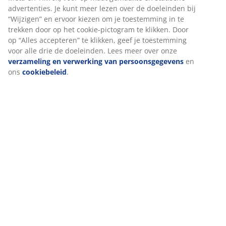
Bij JYSK gebruiken we cookies en mobiele identifiers om een
goede ervaring te garanderen bij het bezoeken van onze
website. Cookies verzamelen informatie over jou voor
functionaliteit, statistieken en relevante marketing.
Als we marketingcookies accepteren, delen we je surfgegevens
met marketingpartners (zoals Google, Meta en TikTok) voor op
maat gemaakte en statische advertenties. Je kunt meer lezen
over de doeleinden bij “Wijzigen” en ervoor kiezen om je
toestemming in te trekken door op het cookie-pictogram te
klikken. Door op “Alles accepteren” te klikken, geef je
toestemming voor alle drie de doeleinden. Lees meer over
onze
verzameling en verwerking van persoonsgegevens
en
ons
cookiebeleid
.