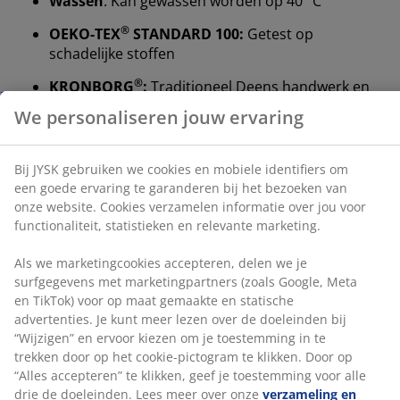
Wassen
: Kan gewassen worden op 40 °C
We personaliseren jouw ervaring
®
OEKO-TEX
STANDARD 100:
Getest op
schadelijke stoffen
Bij JYSK gebruiken we cookies en mobiele identifiers
om een goede ervaring te garanderen bij het bezoeken
®
KRONBORG
:
Traditioneel Deens handwerk en
van onze website. Cookies verzamelen informatie over
ontwerp, exclusief verkrijgbaar bij JYSK
jou voor functionaliteit, statistieken en relevante
marketing.
10 jaar garantie
: Een betrouwbare en duurzame
keuze
Als we marketingcookies accepteren, delen we je
surfgegevens met marketingpartners (zoals Google,
Warm dekbed
Meta en TikTok) voor op maat gemaakte en statische
JYSK dekbedden zijn verkrijgbaar in drie verschillende
advertenties. Je kunt meer lezen over de doeleinden bij
“Wijzigen” en ervoor kiezen om je toestemming in te
isolatieniveaus: koel, warm en extra warm. Dit dekbed
trekken door op het cookie-pictogram te klikken. Door
is ontworpen voor mensen die het 's nachts meestal
op “Alles accepteren” te klikken, geef je toestemming
aangenaam warm hebben en het niet te warm of te
voor alle drie de doeleinden. Lees meer over onze
koud krijgen.
verzameling en verwerking van persoonsgegevens
en
Gesiliconiseerde, spiraalvormige holle vezels
ons
cookiebeleid
.
Spiraalvormige vezels zorgen voor aanzienlijk meer
volume. Dankzij hun driedimensionale vorm veren ze