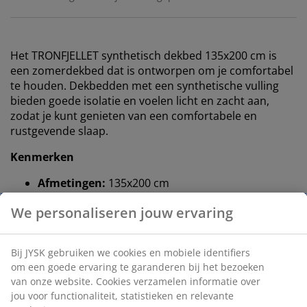
Het TRONFJELLET synthetisch dekbed 135x200 cm is
een zomerdekbed dat is ontworpen om je comfortabel
te houden. Dekbedden met een synthetische vulling
bieden goede isolatie en voelen licht en zacht aan,
zodat je kunt genieten van een comfortabele en
rustgevende slaap.
Kenmerken
Afmetingen:
135x200 cm
Zomerdekbed
: Als je het 's nachts vaak warm
hebt
Gesiliconiseerde donsvezels:
Vulgewicht 600 g
Katoenen stof:
Ademend en zacht
Wassen
: Kan gewassen worden op 60 °C