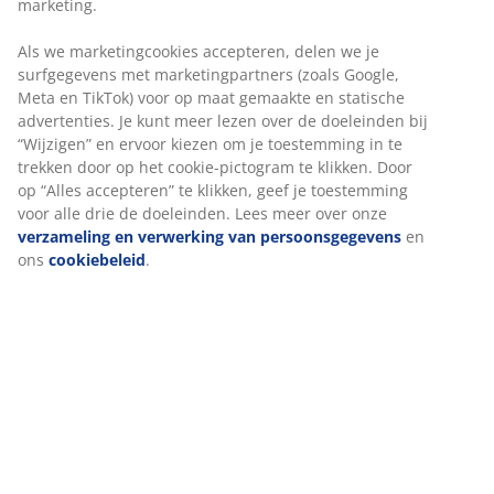
®
OEKO-TEX
STANDARD 100:
Getest op
schadelijke stoffen
5 jaar garantie
: Een duurzame keuze
Zomerdekbed
JYSK dekbedden zijn beschikbaar in drie
isolatieniveaus: koel, warm en extra warm. Dit dekbed
is koel en ontworpen voor mensen die het 's nachts
vaak warm hebben.
Gesiliconiseerde donsvezels
De kleine, donsachtige vezels blijven uitzonderlijk goed
los van elkaar. Het zachte, lichte vezeldons heeft een
hoog isolerend vermogen, behoudt zijn volume en is
gemakkelijk op zijn plaats te schudden. De
siliconencoating maakt de vezels zacht en soepel, wat
zorgt voor een aangenaam gevoel en voorkomt dat ze
in de knoop raken. Vulgewicht 600 g.
Katoenen stof