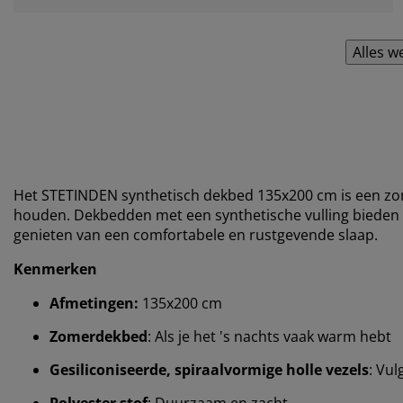
Alles w
Het STETINDEN synthetisch dekbed 135x200 cm is een zo
houden. Dekbedden met een synthetische vulling bieden go
genieten van een comfortabele en rustgevende slaap.
Kenmerken
Afmetingen:
135x200 cm
Zomerdekbed
: Als je het 's nachts vaak warm hebt
Gesiliconiseerde, spiraalvormige holle vezels
: Vul
Polyester stof
: Duurzaam en zacht