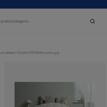
Zoeken
isch dekbed 135x200 STETINDEN zomer grijs
84.375%