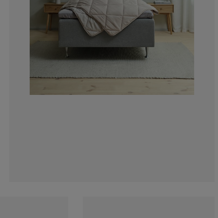
0%
3.125%
6.25%
6.25%