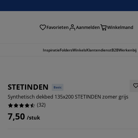
Favorieten
Aanmelden
Winkelmand
Inspiratie
Folders
Winkels
Klantendienst
B2B
Werkenbij
STETINDEN
Basic
Synthetisch dekbed 135x200 STETINDEN zomer grijs
(
32
)
7,50
/stuk