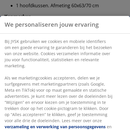
1 hoofdkussen. Afmeting 60x63/70 cm
Kenmerken
Warm dekbed
: Als je het 's nachts meestal
aangenaam warm hebt
Medium, verstelbaar kussen
: Geschikt voor
verschillende slaaphoudingen
Wassen
: Kan gewassen worden op 60 °C
®
OEKO-TEX
STANDARD 100:
Getest op
schadelijke stoffen
Warm dekbed
JYSK dekbedden zijn verkrijgbaar in drie verschillende
isolatieniveaus: koel, warm en extra warm. Dit dekbed
is ontworpen voor mensen die het 's nachts meestal
aangenaam warm hebben en het niet te warm of te
koud krijgen. Het dekbed is gevuld met
gesiliconiseerde, spiraalvormige holle vezels.