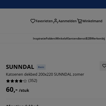
Favorieten
Aanmelden
Winkelmand
Inspiratie
Folders
Winkels
Klantendienst
B2B
Werkenbij
SUNNDAL
Basic
Katoenen dekbed 200x220 SUNNDAL zomer
(
352
)
60,-
/stuk
183%