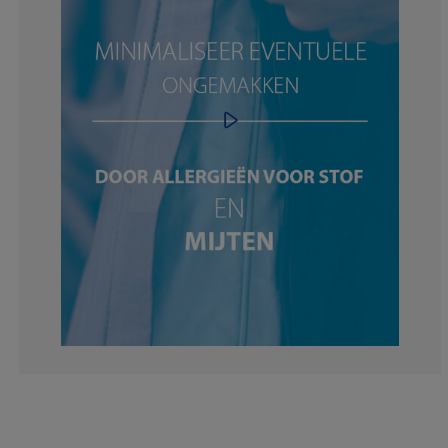
8.522727272727
4.261363636363
5.965909090909
11.93181818181