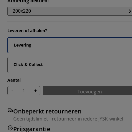
Afmeting dekbed
:
272%
200x220
636%
091%
Leveren of afhalen?
8182%
Levering
Click & Collect
Aantal
-
+
Toevoegen
Onbeperkt retourneren
Geen tijdslimiet - retourneer in iedere JYSK-winkel
Prijsgarantie