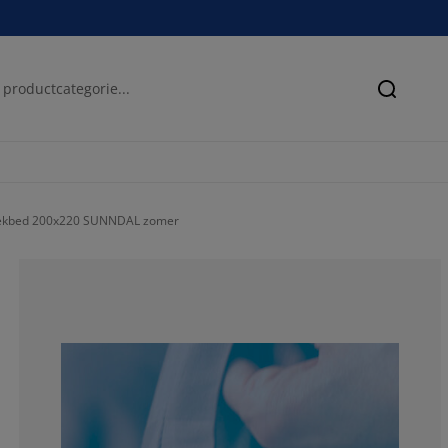
Zoeken
ekbed 200x220 SUNNDAL zomer
69.31818181818