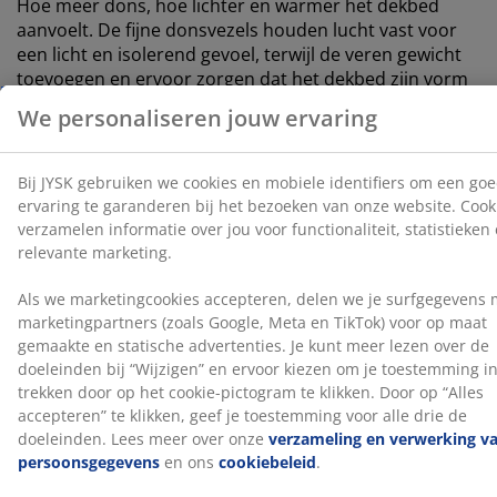
Hoe meer dons, hoe lichter en warmer het dekbed
aanvoelt. De fijne donsvezels houden lucht vast voor
een licht en isolerend gevoel, terwijl de veren gewicht
toevoegen en ervoor zorgen dat het dekbed zijn vorm
behoudt. Vulgewicht: 440 g.
Katoenen stof
Katoen is ademend en voelt zacht en natuurlijk aan,
wat bijdraagt ​​aan een comfortabele nachtrust.
Wassen
Het dekbed kan in de machine gewassen worden op 60
°C om het fris en schoon te houden. Wassen op 60 °C
of hoger verwijdert ongewenste huisstofmijten uit de
stof. Gebruik een geschikt, enzymvrij wasmiddel voor
natuurlijke vullingen.
NOMITE®
Dekbedden en kussens met het NOMITE®-label hebben
een bijzonder dicht geweven tijk. Dit helpt de
penetratie van huisstofmijten te verminderen en maakt