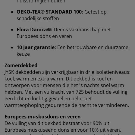
huisstofmijten buiten
We personaliseren jouw ervaring
OEKO-TEX® STANDARD 100:
Getest op
schadelijke stoffen
Bij JYSK gebruiken we cookies en mobiele identifiers
om een goede ervaring te garanderen bij het bezoeken
Flora Danica®:
Deens vakmanschap met
van onze website. Cookies verzamelen informatie over
Europees dons en veren
jou voor functionaliteit, statistieken en relevante
10 jaar garantie:
Een betrouwbare en duurzame
marketing.
keuze
Als we marketingcookies accepteren, delen we je
Zomerdekbed
surfgegevens met marketingpartners (zoals Google,
JYSK dekbedden zijn verkrijgbaar in drie isolatieniveaus:
Meta en TikTok) voor op maat gemaakte en statische
koel, warm en extra warm. Dit dekbed is koel en
advertenties. Je kunt meer lezen over de doeleinden bij
ontworpen voor mensen die het 's nachts snel warm
“Wijzigen” en ervoor kiezen om je toestemming in te
hebben. Met een vulkracht van 725 behoudt de vulling
trekken door op het cookie-pictogram te klikken. Door
een licht en luchtig gevoel en helpt het
op “Alles accepteren” te klikken, geef je toestemming
warmteophoping gedurende de nacht te verminderen.
voor alle drie de doeleinden. Lees meer over onze
verzameling en verwerking van persoonsgegevens
en
Europees muskusdons en veren
ons
cookiebeleid
.
De vulling van dit dekbed bestaat voor 90% uit
Europees muskuseend dons en voor 10% uit veren.