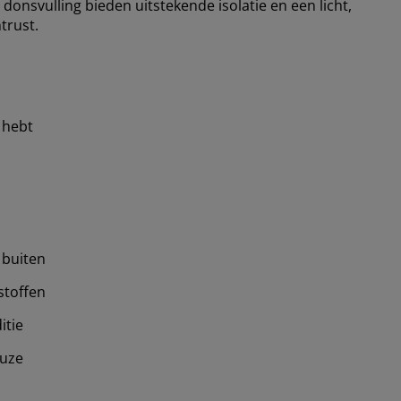
nsvulling bieden uitstekende isolatie en een licht,
trust.
 hebt
 buiten
stoffen
itie
euze