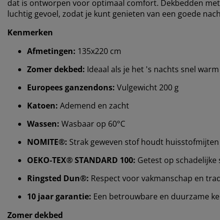
dat is ontworpen voor optimaal comfort. Dekbedden met do
luchtig gevoel, zodat je kunt genieten van een goede nach
Kenmerken
Afmetingen:
135x220 cm
Zomer dekbed:
Ideaal als je het 's nachts snel warm
Europees ganzendons:
Vulgewicht 200 g
Katoen:
Ademend en zacht
Wassen:
Wasbaar op 60°C
NOMITE®:
Strak geweven stof houdt huisstofmijten
OEKO-TEX® STANDARD 100:
Getest op schadelijke 
Ringsted Dun®:
Respect voor vakmanschap en trad
10 jaar garantie:
Een betrouwbare en duurzame k
Zomer dekbed