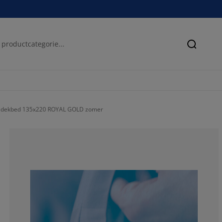
Zoeken
 dekbed 135x220 ROYAL GOLD zomer
85.7142857142