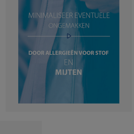
14.2857142857
0%
0%
0%