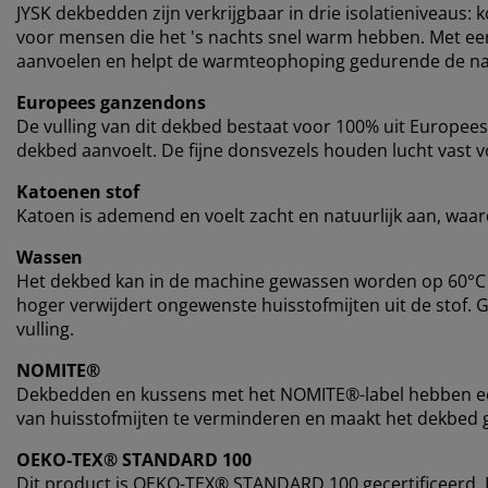
JYSK dekbedden zijn verkrijgbaar in drie isolatieniveaus:
voor mensen die het 's nachts snel warm hebben. Met een vu
aanvoelen en helpt de warmteophoping gedurende de na
Europees ganzendons
De vulling van dit dekbed bestaat voor 100% uit Europe
dekbed aanvoelt. De fijne donsvezels houden lucht vast vo
Katoenen stof
Katoen is ademend en voelt zacht en natuurlijk aan, waard
Wassen
Het dekbed kan in de machine gewassen worden op 60°C 
hoger verwijdert ongewenste huisstofmijten uit de stof. 
vulling.
NOMITE®
Dekbedden en kussens met het NOMITE®-label hebben een
van huisstofmijten te verminderen en maakt het dekbed g
OEKO-TEX® STANDARD 100
Dit product is OEKO-TEX® STANDARD 100 gecertificeerd. D