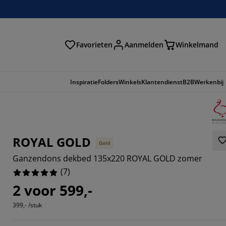
Favorieten
Aanmelden
Winkelmand
Inspiratie
Folders
Winkels
Klantendienst
B2B
Werkenbij
ROYAL GOLD
Gold
Ganzendons dekbed 135x220 ROYAL GOLD zomer
(
7
)
2 voor 599,-
399,- /stuk
8571%