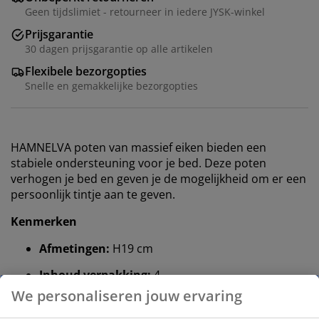
Geen tijdslimiet - retourneer in iedere JYSK-winkel
Prijsgarantie
30 dagen prijsgarantie op alle artikelen
Flexibele bezorgopties
Snelle en gemakkelijke bezorgopties
HAMNELVA poten van massief eiken bieden een
stabiele ondersteuning voor je bed. Deze poten
verhogen je bed en geven je de mogelijkheid om er een
persoonlijk tintje aan te geven.
Kenmerken
Afmetingen:
H19 cm
Inhoud verpakking:
4
Massief eiken:
Stabiel en duurzaam