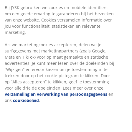
®
FSC
100%:
Het hout en andere bosgebaseerde
materialen in dit product zijn afkomstig uit
®
verantwoord beheerde,
FSC
-gecertificeerde
bossen.
Massief eiken
Deze poten zijn gemaakt van massief eiken en bieden
een stabiele ondersteuning en een natuurlijke
uitstraling voor je bed.
®
FSC
100%
®
Het FSC
100% label geeft aan dat al het hout en alle
bosgebaseerde materialen in dit product afkomstig zijn
®
van verantwoord beheerde,
FSC
-gecertificeerde
bossen.
Artikelnummer: 3540301
Montage instructies