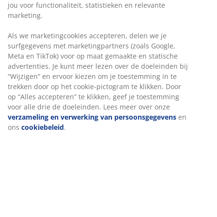
schuimmattrassen van 90x200 cm. Excl. bodem en
matras. B100 x L210 x H91 cm
Artikelnummer: 3620312
Montage instructies
Specificaties
Beoordelingen
(
128
)
Levering