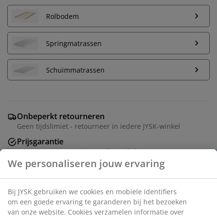
Rolbodem
Springmatrassen
Schuimmatrassen
Onbeperkt retourneren
Geen tijdslimiet - retourneer in iedere JYSK-winkel
Prijsgarantie
30 dagen prijsgarantie op alle artikelen
Flexibele bezorgopties
Snelle en gemakkelijke bezorgopties
Deco fineer en MDF. Geschikt voor box-, spring- en