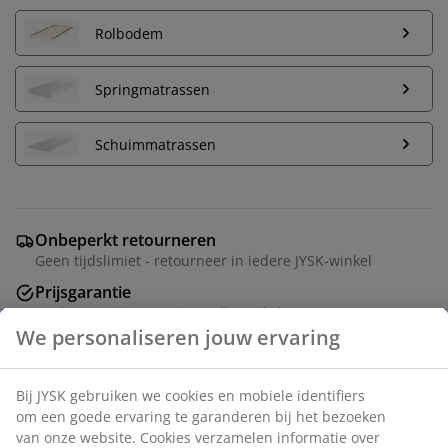
Rolbodem
Springmatrassen
Schuimmatrassen
Onbeperkt retourneren
Geen tijdslimiet - retourneer in iedere JYSK-winkel
Prijsgarantie
30 dagen prijsgarantie op alle artikelen
Flexibele bezorgopties
Snelle en gemakkelijke bezorgopties
Deco fineer en MDF. Geschikt voor box-, spring- en