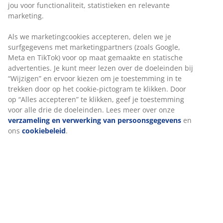
schuimmatrassen van 160x200 cm. Excl. lattenbodem
en matrassen. B170 x L210 x H91 cm
Artikelnummer: 3620324
Montage instructies
Specificaties
Beoordelingen
(
128
)
Levering