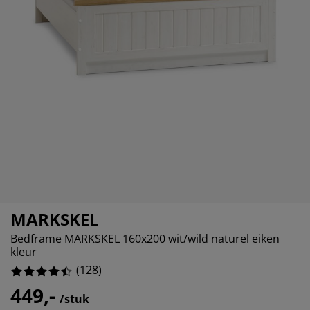
ubelonderhoud
itenverlichting
sectenhorren
eslakens
edbodems
rlichting
10.9375%
amfolie
mping
eerkasten
ttenbodems
ishoud
4.6875%
cessoires
2.34375%
aapkamermeubelen
ndermatrassen
nderkamer
5.46875%
nderbedden
ssen/strijken
isdierartikelen
MARKSKEL
Bedframe MARKSKEL 160x200 wit/wild naturel eiken
kleur
(
128
)
449,-
/stuk