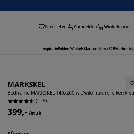
Favorieten
Aanmelden
Winkelmand
Inspiratie
Folders
Winkels
Klantendienst
B2B
Werkenbij
MARKSKEL
Bedframe MARKSKEL 140x200 wit/wild naturel eiken kle
(
128
)
399,-
/stuk
Afmeting
: