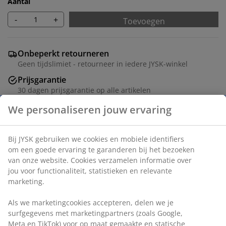
Aantal
-
+
Toevoegen
Onbeperkt retourneren
Geen tijdslimiet - retourneer in iedere JYSK-winkel
Prijsgarantie
30 dagen prijsgarantie op alle artikelen
Flexibele bezorgopties
We personaliseren jouw ervaring
Snelle en gemakkelijke bezorgopties
Bij JYSK gebruiken we cookies en mobiele identifiers
om een goede ervaring te garanderen bij het bezoeken
Deco fineer. B60 x H6 x D7 cm
van onze website. Cookies verzamelen informatie over
jou voor functionaliteit, statistieken en relevante
Artikelnummer: 3670332
marketing.
Montage instructies
Als we marketingcookies accepteren, delen we je
surfgegevens met marketingpartners (zoals Google,
Meta en TikTok) voor op maat gemaakte en statische