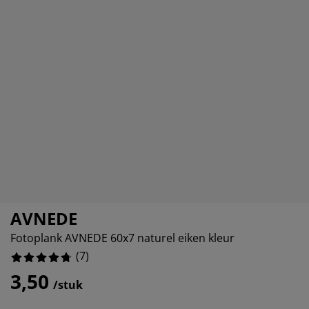
eubelonderhoud
uitenverlichting
nsectenhorren
oeslakens
edbodems
rlichting
aamfolie
amping
leerkasten
attenbodems
uishoud
5%
ccessoires
laapkamermeubelen
indermatrassen
inderkamer
inderbedden
assen/strijken
uisdierartikelen
AVNEDE
Fotoplank AVNEDE 60x7 naturel eiken kleur
(
7
)
3,50
/stuk