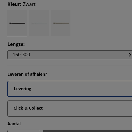
6667%
Kleur
:
Zwart
3334%
6667%
Lengte
:
160-300
Leveren of afhalen?
Levering
Click & Collect
Aantal