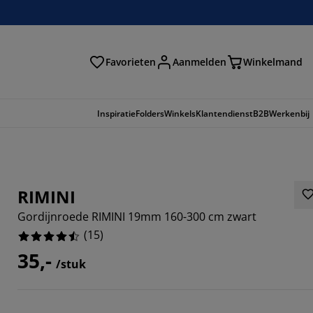
Favorieten
Aanmelden
Winkelmand
Inspiratie
Folders
Winkels
Klantendienst
B2B
Werkenbij
RIMINI
Gordijnroede RIMINI 19mm 160-300 cm zwart
(
15
)
35,-
/stuk
3333%