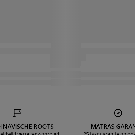
INAVISCHE ROOTS
MATRAS GARAN
ereldwijd vertegenwoordigd
25 jaar garantie op o