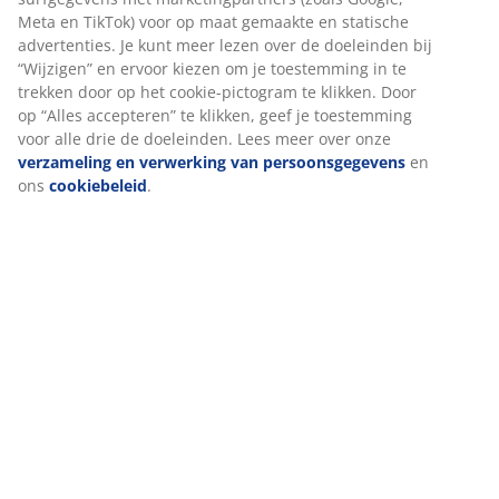
website. Cookies verzamelen informatie over jou voor
Artikelnummer: 5216001
functionaliteit, statistieken en relevante marketing.
Als we marketingcookies accepteren, delen we je
surfgegevens met marketingpartners (zoals Google, Meta en
Specificaties
TikTok) voor op maat gemaakte en statische advertenties. Je
kunt meer lezen over de doeleinden bij “Wijzigen” en ervoor
kiezen om je toestemming in te trekken door op het cookie-
pictogram te klikken. Door op “Alles accepteren” te klikken,
Beoordelingen
geef je toestemming voor alle drie de doeleinden. Lees
(
1
)
meer over onze
verzameling en verwerking van
persoonsgegevens
en ons
cookiebeleid
.
Levering