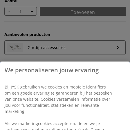
Aantal
-
+
Toevoegen
Aanbevolen producten
Gordijn accessoires
Onbeperkt retourneren
Geen tijdslimiet - retourneer in iedere JYSK-winkel
Prijsgarantie
30 dagen prijsgarantie op alle artikelen
We personaliseren jouw ervaring
Flexibele bezorgopties
Snelle en gemakkelijke bezorgopties
Bij JYSK gebruiken we cookies en mobiele identifiers om een
goede ervaring te garanderen bij het bezoeken van onze