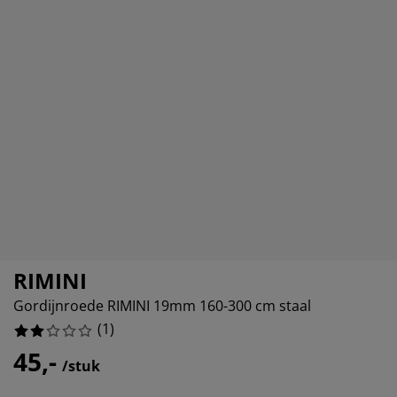
eubelonderhoud
itenverlichting
sectenhorren
eslakens
edbodems
rlichting
amfolie
amping
eerkasten
attenbodems
uishoud
cessoires
%
laapkamermeubelen
ndermatrassen
nderkamer
nderbedden
ssen/strijken
isdierartikelen
RIMINI
Gordijnroede RIMINI 19mm 160-300 cm staal
(
1
)
45,-
/stuk