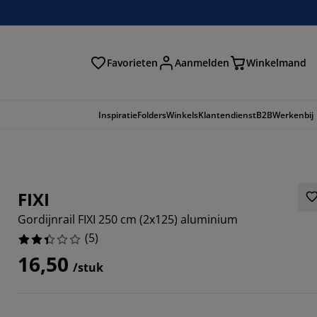
Favorieten
Aanmelden
Winkelmand
Inspiratie
Folders
Winkels
Klantendienst
B2B
Werkenbij
FIXI
Gordijnrail FIXI 250 cm (2x125) aluminium
(
5
)
16,50
/stuk