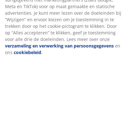
Specificaties
Beoordelingen
(
7
)
Over het merk
Levering