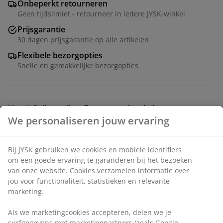
Onbeperkt retourneren
Geen tijdslimiet - retourneer in iedere JYSK-winkel
Prijsgarantie
30 dagen prijsgarantie op alle artikelen
Flexibele bezorgopties
Snelle en gemakkelijke bezorgopties
Massief eiken, eiken fineer en gehard glas.
Zachtsluitende deuren. B90 x H180 x D41 cm
Artikelnummer: 3640300
Montage instructies