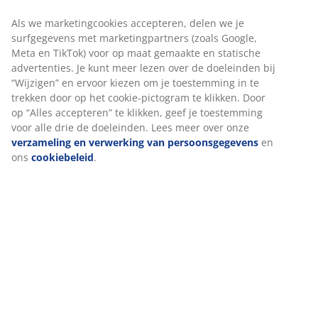
Klantendienst
Als we marketingcookies accepteren, delen we je
surfgegevens met marketingpartners (zoals Google,
Meta en TikTok) voor op maat gemaakte en statische
Onze klantendienst is op 5 augustus geopend
advertenties. Je kunt meer lezen over de doeleinden bij
tot 15.00 uur.
“Wijzigen” en ervoor kiezen om je toestemming in te
trekken door op het cookie-pictogram te klikken. Door
op “Alles accepteren” te klikken, geef je toestemming
voor alle drie de doeleinden. Lees meer over onze
Live chat - Offline
verzameling en verwerking van persoonsgegevens
en
Gemiddelde wachttijd 20 minuten
ons
cookiebeleid
.
03/808.28.03
Gemiddelde wachttijd 10 minuten
Contacteer ons via Messenger
Gemiddelde reactietijd < 3 uur
Openingsuren voor klantendienst
Maandag-vrijdag van 9u00-16u00
Live chat bereikbaar tot 16u00.