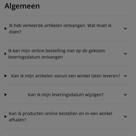
eubelonderhoud
uitenverlichting
nsectenhorren
oeslakens
edbodems
rlichting
Algemeen
aamfolie
amping
leerkasten
attenbodems
uishoud
Ik heb verkeerde artikelen ontvangen. Wat moet ik
ccessoires
laapkamermeubelen
indermatrassen
inderkamer
doen?
inderbedden
assen/strijken
Ik kan mijn online bestelling niet op de gekozen
leveringsdatum ontvangen
uisdierartikelen
Kan ik mijn artikelen vanuit een winkel laten leveren?
Kan ik mijn leveringsdatum wijzigen?
Kan ik producten online bestellen en in een winkel
afhalen?