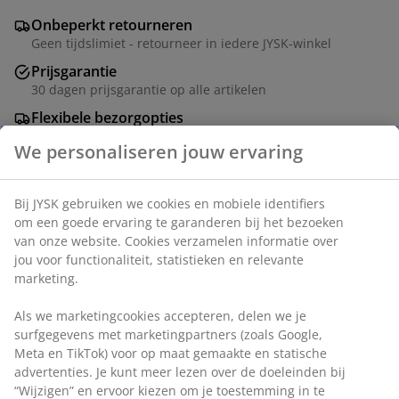
Onbeperkt retourneren
Geen tijdslimiet - retourneer in iedere JYSK-winkel
Prijsgarantie
30 dagen prijsgarantie op alle artikelen
Flexibele bezorgopties
Snelle en gemakkelijke bezorgopties
Artikelnummer: 2002199
Specificaties
Beoordelingen
(
1
)