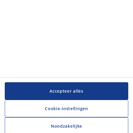
JYSK
JYSK
Hoofdkantoor
Volg JYSK
Taal