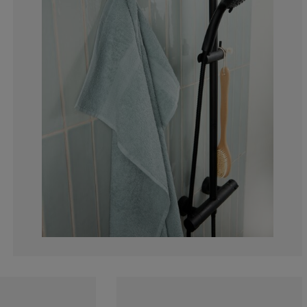
14.03508771929
12.28070175438
3.50877192982
0%