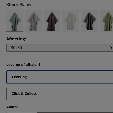
8245%
Kleur
:
Blauw
5964%
4561%
Afmeting
:
30x50
Leveren of afhalen?
Levering
Click & Collect
Aantal