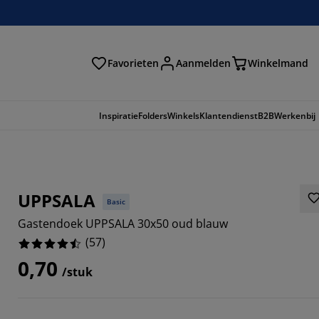
Favorieten
Aanmelden
Winkelmand
Inspiratie
Folders
Winkels
Klantendienst
B2B
Werkenbij
UPPSALA
Basic
Gastendoek UPPSALA 30x50 oud blauw
(
57
)
0,70
/stuk
9122%