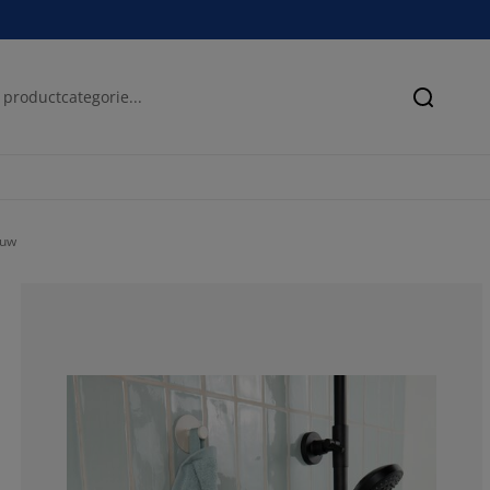
Zoeken
auw
70.1754385964