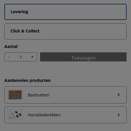
Levering
Click & Collect
Aantal
-
+
Toevoegen
Aanbevolen producten
Badmatten
We personaliseren jouw ervaring
Handdoekrekken
Bij JYSK gebruiken we cookies en mobiele identifiers
om een goede ervaring te garanderen bij het bezoeken
van onze website. Cookies verzamelen informatie over