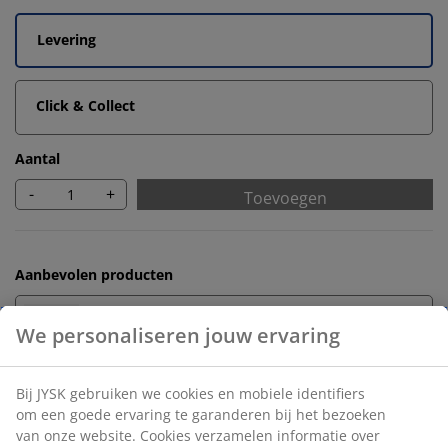
Levering
Click & Collect
Aantal
-
+
Toevoegen
Aanbevolen producten
Badmatten
Handdoekrekken