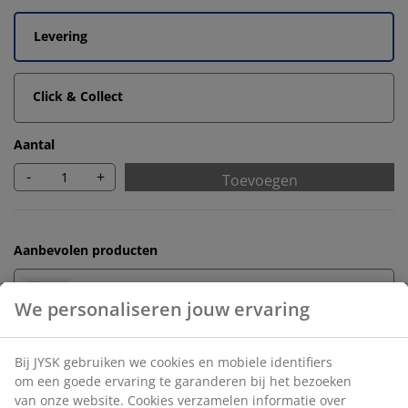
Levering
Click & Collect
Aantal
-
+
Toevoegen
Aanbevolen producten
Badmatten
Handdoekrekken