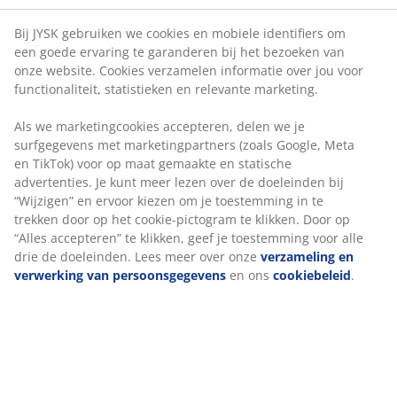
jou voor functionaliteit, statistieken en relevante
marketing.
Onbeperkt retourneren
Als we marketingcookies accepteren, delen we je
Geen tijdslimiet - retourneer in iedere JYSK-winkel
surfgegevens met marketingpartners (zoals Google,
Prijsgarantie
Meta en TikTok) voor op maat gemaakte en statische
30 dagen prijsgarantie op alle artikelen
advertenties. Je kunt meer lezen over de doeleinden bij
“Wijzigen” en ervoor kiezen om je toestemming in te
Flexibele bezorgopties
trekken door op het cookie-pictogram te klikken. Door
Snelle en gemakkelijke bezorgopties
op “Alles accepteren” te klikken, geef je toestemming
voor alle drie de doeleinden. Lees meer over onze
verzameling en verwerking van persoonsgegevens
en
Artikelnummer: 2349563
ons
cookiebeleid
.
Specificaties
Beoordelingen