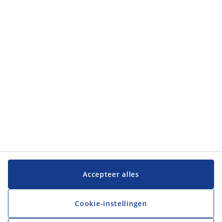
Klantendienst
JYSK
JYSK
Hoofdkantoor
Volg JYSK
Taal