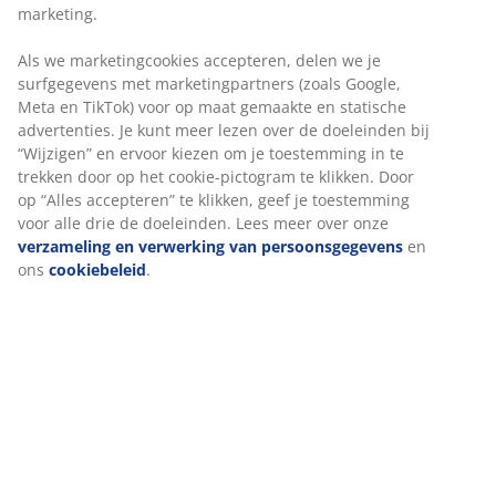
Geen tijdslimiet - retourneer in iedere JYSK-winkel
Prijsgarantie
30 dagen prijsgarantie op alle artikelen
Flexibele bezorgopties
Snelle en gemakkelijke bezorgopties
Artikelnummer: 2332842
Specificaties
Beoordelingen
(
312
)