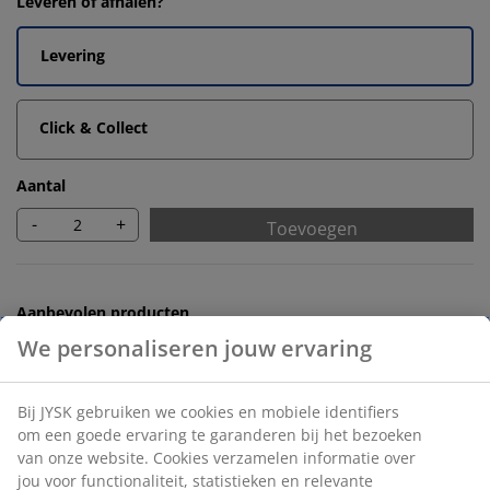
Leveren of afhalen?
Levering
Click & Collect
Aantal
-
+
Toevoegen
Aanbevolen producten
Handdoekrekken
Onbeperkt retourneren