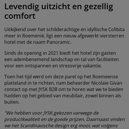
eubelonderhoud
uitenverlichting
nsectenhorren
oeslakens
edbodems
rlichting
Levendig uitzicht en gezellig
comfort
aamfolie
amping
leerkasten
attenbodems
uishoud
ccessoires
Uitkijkend over het schilderachtige en idyllische Colibita
laapkamermeubelen
indermatrassen
inderkamer
meer in Roemenië, ligt een nieuw afgewerkt viersterren
hotel met de naam Panoramic.
inderbedden
assen/strijken
Sinds de opening in 2021 biedt het hotel zijn gasten
uisdierartikelen
een adembenemend landschap en tal van faciliteiten
voor een ontspannen en stressvrije vakantie.
Toen het tijd werd om deze parel op het Roemeense
platteland in te richten, nam beheerder Nicolaie Givan
contact op met JYSK B2B om te horen wat we te bieden
hadden op het gebied van meubilair, zowel binnen als
buiten.
"We hebben voor JYSK gekozen vanwege de
productkwaliteit en de goede prijzen. Daarnaast vinden
we het Scandinavische design erg mooi, wat volgens