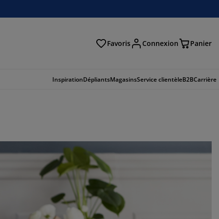
Favoris
Connexion
Panier
herche
Inspiration
Dépliants
Magasins
Service clientèle
B2B
Carrière