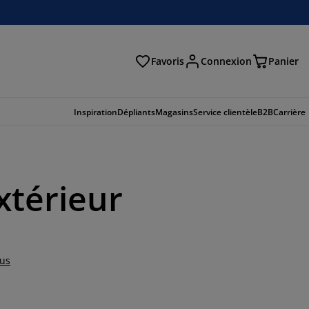
Favoris
Connexion
Panier
herche
Inspiration
Dépliants
Magasins
Service clientèle
B2B
Carrière
xtérieur
lus