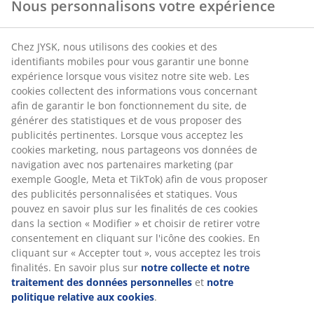
Nous personnalisons votre expérience
optimal à votre corps. Avec leur design ergonomique et leur
rembourrage moelleux, nos coussins vous permettent de
vous détendre et de profiter de votre extérieur sans
Chez JYSK, nous utilisons des cookies et des
compromis sur le confort. Avec une variété de motifs et de
identifiants mobiles pour vous garantir une bonne
couleurs, nos coussins ajoutent une touche décorative
expérience lorsque vous visitez notre site web. Les
charmante à votre espace extérieur.
cookies collectent des informations vous concernant
afin de garantir le bon fonctionnement du site, de
Nos assises de chaise, comptez sur
générer des statistiques et de vous proposer des
la qualité de nos produits
publicités pertinentes. Lorsque vous acceptez les
cookies marketing, nous partageons vos données de
navigation avec nos partenaires marketing (par
Chez JYSK, nous vous assurons une qualité irréprochable. La
exemple Google, Meta et TikTok) afin de vous proposer
plupart de nos assises de chaise sont fabriquées à partir de
des publicités personnalisées et statiques. Vous
matériaux certifiés Oeko-Tex®, garantissant qu'ils sont
pouvez en savoir plus sur les finalités de ces cookies
exempts de substances nocives pour la santé et
dans la section « Modifier » et choisir de retirer votre
l'environnement. Nous utilisons des tissus en polyester
consentement en cliquant sur l'icône des cookies. En
résistant, du coton de haute qualité, ainsi que des fibres
acryliques durables pour vous offrir des coussins de chaise
cliquant sur « Accepter tout », vous acceptez les trois
qui conservent leur confort et leur aspect impeccable, saison
finalités. En savoir plus sur
notre collecte et notre
après saison.
traitement des données personnelles
et
notre
politique relative aux cookies
.