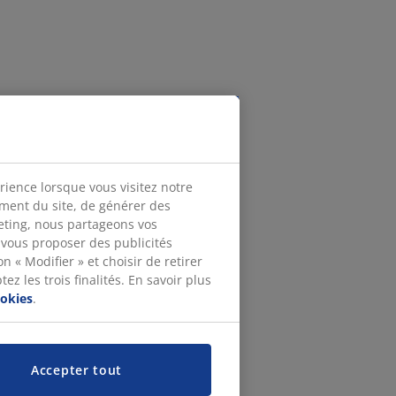
rience lorsque vous visitez notre
ement du site, de générer des
keting, nous partageons vos
 vous proposer des publicités
n « Modifier » et choisir de retirer
z les trois finalités. En savoir plus
ookies
.
Accepter tout