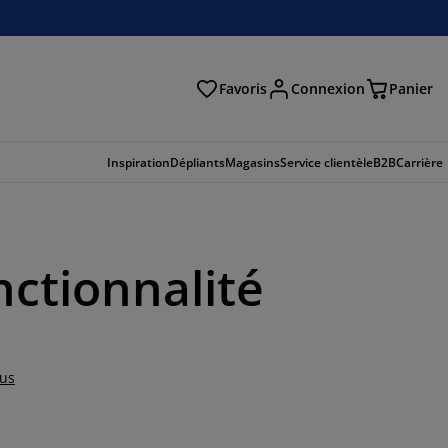
Favoris
Connexion
Panier
herche
Inspiration
Dépliants
Magasins
Service clientèle
B2B
Carrière
nctionnalité
lus