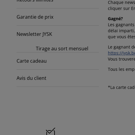
cessoires entretien meubles
lairages d'extérieur
ustiquaires
Chaque newsle
aps
mmiers avec rangement
lairage
cliquer sur 
lm pour vitrage
mping
Garantie de prix
rde-robes
mmiers
nage
Gagné?
Les gagnants 
cessoires
délai imparti
ubles de chambre à coucher
telas enfant
ambre d’enfant
Newsletter JYSK
que vous êtes
ts superposés
ver et repasser
Le gagnant de
Tirage au sort mensuel
https://jysk.
Vous trouvere
ticles pour animaux de compagnie
Carte cadeau
Tous les emp
Avis du client
*La carte ca