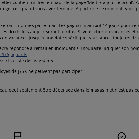
tter contient un lien en haut de la page ‘Mettre à jour le profil’. 
Enregistrer quand vous avez terminé. A partir de ce moment, vous 
seront informés par e-mail. Les gagnants auront 14 jours pour ré
, les droits liés au prix seront perdus. Si vous étiez en vacances
 en vacances jusqu'à une date spécifique, vous aurez toujours droi
vra répondre à l’email en indiquant s’il souhaite indiquer son no
be/fr/gagnants
z ici la liste des gagnants.
loyés de JYSK ne peuvent pas participer
deau peut seulement être dépensée dans le magasin et n'est pas éc