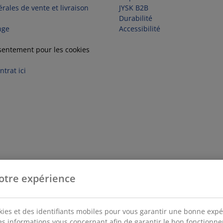
rales de vente et livraison
JYSK B2B
Durabilité
nge
Accessibilité
sentement pour les cookies
trat ici
otre expérience
kies et des identifiants mobiles pour vous garantir une bonne expé
des informations vous concernant afin de garantir le bon fonctionn