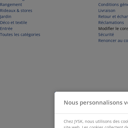
Rangement
Conditions géné
Rideaux & stores
Livraison
Jardin
Retour et écha
Déco et textile
Réclamations
Entrée
Modifier le con
Toutes les catégories
Sécurité
Renoncer au con
Nous personnalisons v
Chez JYSK, nous utilisons des coo
site web. Les cookies collectent 