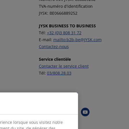
TVA-numéro d'identification
JYSK: BE0666889252
JYSK BUSINESS TO BUSINESS
Tél:
+32 (0)3 808 31 72
E-mail:
mailto:b2b-be@JYSK.com
Contactez-nous
Service clientèle
Contacter le service client
Tél:
03/808.28.03
Suivez JYSK
rience lorsque vous visitez notre
ement du site, de générer des