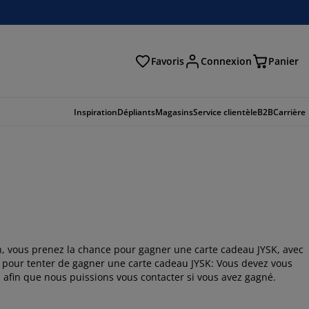
Favoris
Connexion
Panier
herche
Inspiration
Dépliants
Magasins
Service clientèle
B2B
Carrière
on, vous prenez la chance pour gagner une carte cadeau JYSK, avec
 pour tenter de gagner une carte cadeau JYSK: Vous devez vous
l afin que nous puissions vous contacter si vous avez gagné.