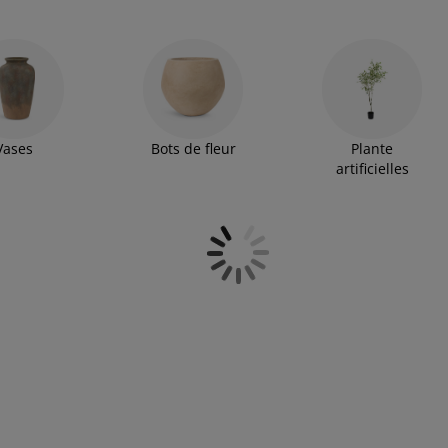
é et enrichies d'huiles essentielles, elles diffusent des
Vases
Bots de fleur
Plante
artificielles