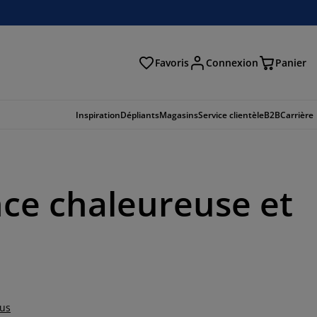
Favoris
Connexion
Panier
herche
Inspiration
Dépliants
Magasins
Service clientèle
B2B
Carrière
ce chaleureuse et
lus