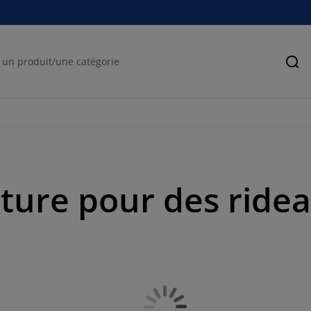
Rec
uture pour des ride