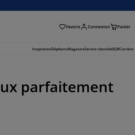
Favoris
Connexion
Panier
herche
Inspiration
Dépliants
Magasins
Service clientèle
B2B
Carrière
aux parfaitement