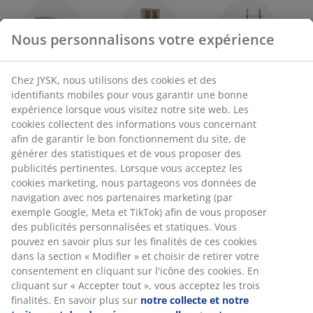
Nous personnalisons votre expérience
Tables à manger
Vitrine
Étagères
Chez JYSK, nous utilisons des cookies et des
identifiants mobiles pour vous garantir une bonne
expérience lorsque vous visitez notre site web. Les
cookies collectent des informations vous concernant
afin de garantir le bon fonctionnement du site, de
générer des statistiques et de vous proposer des
47 ANS D'OFFRES EXCEPTIONNELLES
publicités pertinentes. Lorsque vous acceptez les
3600 magasins dans 49 pays.
cookies marketing, nous partageons vos données de
navigation avec nos partenaires marketing (par
exemple Google, Meta et TikTok) afin de vous proposer
des publicités personnalisées et statiques. Vous
pouvez en savoir plus sur les finalités de ces cookies
RACINES SCANDINAVES
dans la section « Modifier » et choisir de retirer votre
Nous sommes représentés mondialement avec nos racines
consentement en cliquant sur l'icône des cookies. En
scandinaves.
cliquant sur « Accepter tout », vous acceptez les trois
finalités. En savoir plus sur
notre collecte et notre