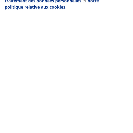
traitement des données personnelles
et
notre
politique relative aux cookies
.
GARANTIE SUR LES MATELAS
Garantie de 25 ans sur nos matelas GOLD.
EVERYDAY LOW PRICE
Nous avons sélectionné une grande variété d'articles qui ont
toujours un prix bas fixe. Tous les jours.
Gagnez une carte-cadeau JYSK d'une
valeur de 50 euros