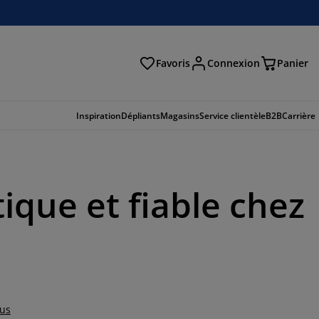
Favoris
Connexion
Panier
herche
Inspiration
Dépliants
Magasins
Service clientèle
B2B
Carrière
ique et fiable chez
lus