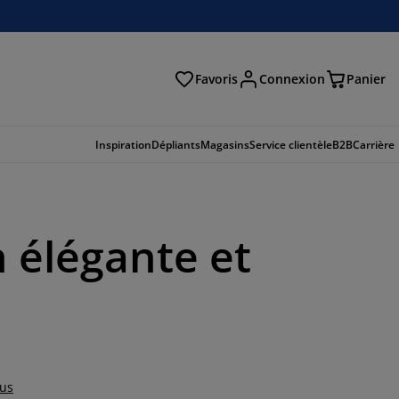
Favoris
Connexion
Panier
herche
Inspiration
Dépliants
Magasins
Service clientèle
B2B
Carrière
 élégante et
lus