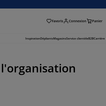
Favoris
Connexion
Panier
herche
Inspiration
Dépliants
Magasins
Service clientèle
B2B
Carrière
 l'organisation