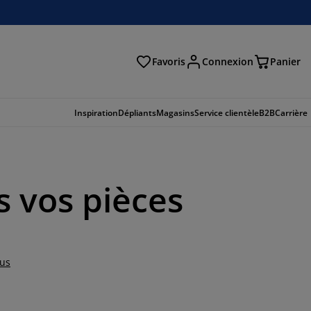
Favoris
Connexion
Panier
herche
Inspiration
Dépliants
Magasins
Service clientèle
B2B
Carrière
s vos pièces
lus