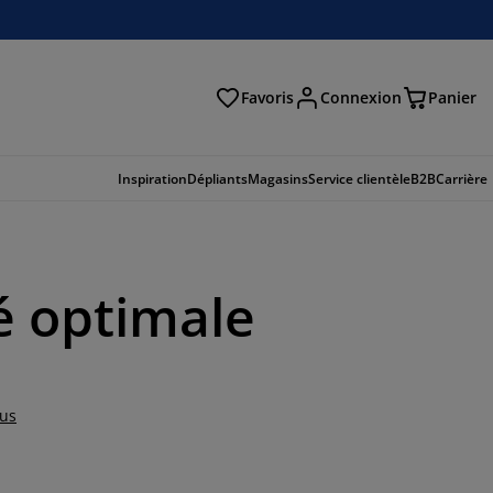
Favoris
Connexion
Panier
herche
Inspiration
Dépliants
Magasins
Service clientèle
B2B
Carrière
é optimale
lus