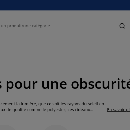
Rec
s pour une obscurit
acement la lumière, que ce soit les rayons du soleil en
iaux de qualité comme le polyester, ces rideaux
En savoir p
ulièrement pour des pièces comme la
chambre
ou