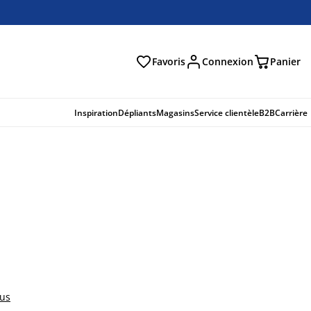
Favoris
Connexion
Panier
herche
Inspiration
Dépliants
Magasins
Service clientèle
B2B
Carrière
lus