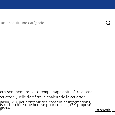
Rec
 vous sont nombreux. Le remplissage doit-il être à base
couette? Quelle doit être la chaleur de la couette?
asin JYSK pour obtenir des conseils et informations,
ous recherchiez une housse pour celle-ci JYSK propose
uides.
e.
En savoir p