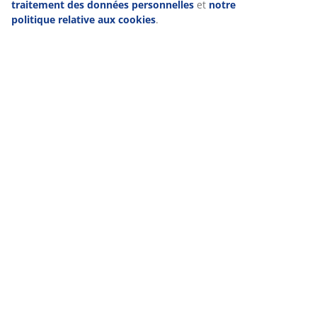
traitement des données personnelles
et
notre
politique relative aux cookies
.
GARANTIE SUR LES MATELAS
Garantie de 25 ans sur nos matelas GOLD.
EVERYDAY LOW PRICE
Nous avons sélectionné une grande variété d'articles qui ont
toujours un prix bas fixe. Tous les jours.
Gagnez une carte-cadeau JYSK d'une
valeur de 50 euros