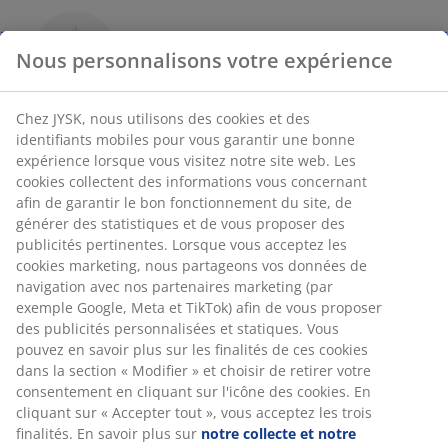
Nous personnalisons votre expérience
Éclairages de Noël
Chez JYSK, nous utilisons des cookies et des
identifiants mobiles pour vous garantir une bonne
expérience lorsque vous visitez notre site web. Les
cookies collectent des informations vous concernant
afin de garantir le bon fonctionnement du site, de
générer des statistiques et de vous proposer des
47 ANS D'OFFRES EXCEPTIONNELLES
publicités pertinentes. Lorsque vous acceptez les
3600 magasins dans 49 pays.
cookies marketing, nous partageons vos données de
navigation avec nos partenaires marketing (par
exemple Google, Meta et TikTok) afin de vous proposer
des publicités personnalisées et statiques. Vous
pouvez en savoir plus sur les finalités de ces cookies
dans la section « Modifier » et choisir de retirer votre
RACINES SCANDINAVES
consentement en cliquant sur l'icône des cookies. En
Nous sommes représentés mondialement avec nos racines
cliquant sur « Accepter tout », vous acceptez les trois
scandinaves.
finalités. En savoir plus sur
notre collecte et notre