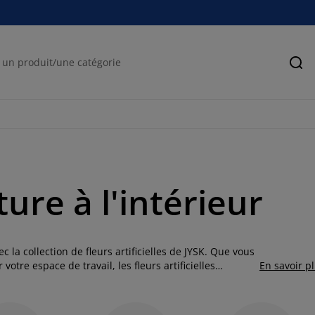
Rec
ure à l'intérieur
c la collection de fleurs artificielles de JYSK. Que vous
otre espace de travail, les fleurs artificielles
En savoir p
gues vivantes, les fleurs artificielles ne nécessitent
able pour votre décoration intérieure.