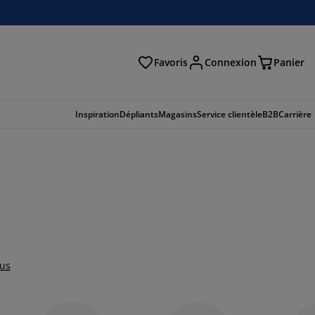
Favoris
Connexion
Panier
herche
Inspiration
Dépliants
Magasins
Service clientèle
B2B
Carrière
lus