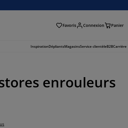
Favoris
Connexion
Panier
herche
Inspiration
Dépliants
Magasins
Service clientèle
B2B
Carrière
 stores enrouleurs
lus