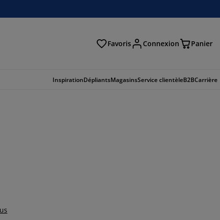
Favoris
Connexion
Panier
herche
Inspiration
Dépliants
Magasins
Service clientèle
B2B
Carrière
lus