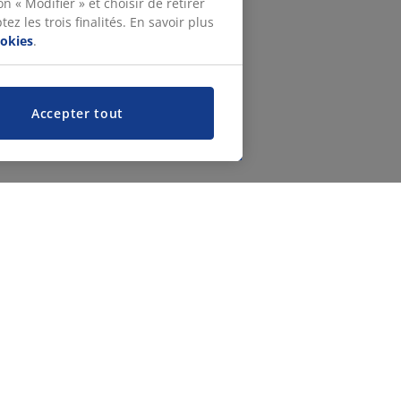
n « Modifier » et choisir de retirer
z les trois finalités. En savoir plus
ookies
.
Accepter tout