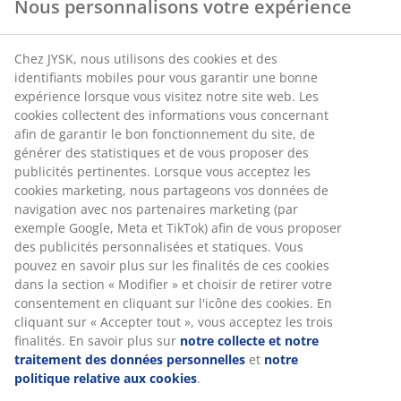
Nous personnalisons votre expérience
Chez JYSK, nous utilisons des cookies et des
47 ANS D'OFFRES EXCEPTIONNELLES
identifiants mobiles pour vous garantir une bonne
3600 magasins dans 49 pays.
expérience lorsque vous visitez notre site web. Les
cookies collectent des informations vous concernant
afin de garantir le bon fonctionnement du site, de
générer des statistiques et de vous proposer des
publicités pertinentes. Lorsque vous acceptez les
RACINES SCANDINAVES
cookies marketing, nous partageons vos données de
Nous sommes représentés mondialement avec nos racines
navigation avec nos partenaires marketing (par
scandinaves.
exemple Google, Meta et TikTok) afin de vous proposer
des publicités personnalisées et statiques. Vous
pouvez en savoir plus sur les finalités de ces cookies
dans la section « Modifier » et choisir de retirer votre
consentement en cliquant sur l'icône des cookies. En
GARANTIE SUR LES MATELAS
cliquant sur « Accepter tout », vous acceptez les trois
Garantie de 25 ans sur nos matelas GOLD.
finalités. En savoir plus sur
notre collecte et notre
traitement des données personnelles
et
notre
politique relative aux cookies
.