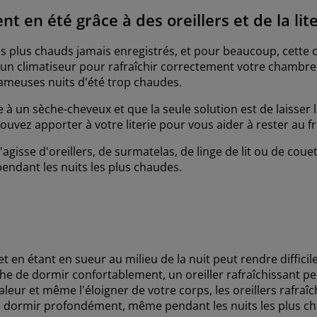
 en été grâce à des oreillers et de la lite
s plus chauds jamais enregistrés, et pour beaucoup, cette ch
n climatiseur pour rafraîchir correctement votre chambre à
ameuses nuits d'été trop chaudes.
 à un sèche-cheveux et que la seule solution est de laisser 
uvez apporter à votre literie pour vous aider à rester au fr
'agisse d'oreillers, de surmatelas, de linge de lit ou de couet
pendant les nuits les plus chaudes.
t
t en étant en sueur au milieu de la nuit peut rendre difficil
e de dormir confortablement, un oreiller rafraîchissant peut
haleur et même l'éloigner de votre corps, les oreillers rafra
e dormir profondément, même pendant les nuits les plus c