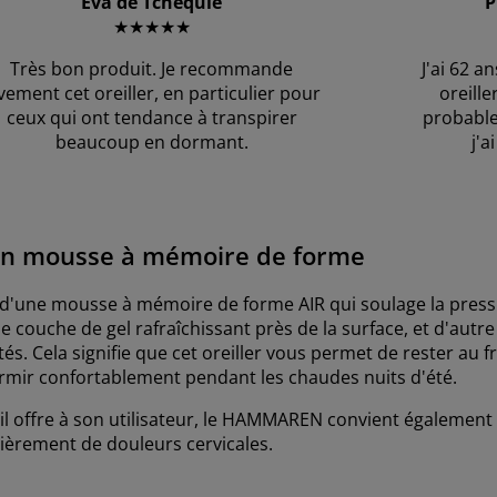
Eva de Tchéquie
P
★★★★★
Très bon produit. Je recommande
J'ai 62 a
vement cet oreiller, en particulier pour
oreille
ceux qui ont tendance à transpirer
probable
beaucoup en dormant.
j'a
 en mousse à mémoire de forme
'une mousse à mémoire de forme AIR qui soulage la pressi
 couche de gel rafraîchissant près de la surface, et d'autre 
és. Cela signifie que cet oreiller vous permet de rester au f
dormir confortablement pendant les chaudes nuits d'été.
l offre à son utilisateur, le HAMMAREN convient également 
lièrement de douleurs cervicales.