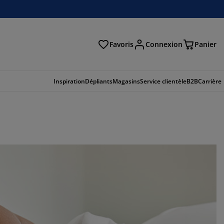
Favoris
Connexion
Panier
herche
Inspiration
Dépliants
Magasins
Service clientèle
B2B
Carrière