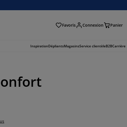
Favoris
Connexion
Panier
herche
Inspiration
Dépliants
Magasins
Service clientèle
B2B
Carrière
confort
lus