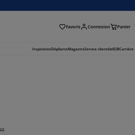
Favoris
Connexion
Panier
herche
Inspiration
Dépliants
Magasins
Service clientèle
B2B
Carrière
lus