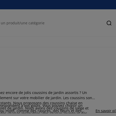
Rec
ez encore de jolis coussins de jardin assortis ? Un
lement sur votre mobilier de jardin. Les coussins sont
istants. Nous proposons des coussins chaise en
orrespondent à vos goûts. Vous pouvez choisir un
ubles de jardin. Nous avons des coussins de siège et
 ou motif, comme des rayures, des fleurs et des
En savoir p
 des chaises inclinables, des chaises lounge et des
donner un nouveau look à votre terrasse ou à votre