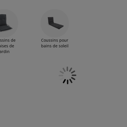
 une brise fraîche soufflera sur votre terrasse ou
 large gamme de coussins de jardin à des prix
ssins de
Coussins pour
aises de
bains de soleil
jardin